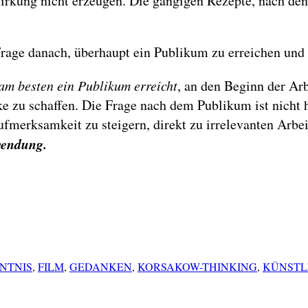
rkung nicht erzeugen. Die gängigen Rezepte, nach den
e Frage danach, überhaupt ein Publikum zu erreichen und
am besten ein Publikum erreicht
, an den Beginn der Arb
ke zu schaffen. Die Frage nach dem Publikum ist nicht h
ufmerksamkeit zu steigern, direkt zu irrelevanten Arbe
hwendung.
NTNIS
,
FILM
,
GEDANKEN
,
KORSAKOW-THINKING
,
KÜNSTL