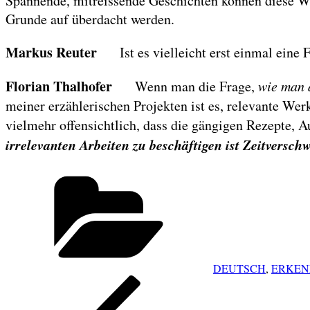
Spannende, mitreissende Geschichten können diese Wi
Grunde auf überdacht werden.
Markus Reuter
Ist es vielleicht erst einmal ein
Florian Thalhofer
Wenn man die Frage,
wie man 
meiner erzählerischen Projekten ist es, relevante Wer
vielmehr offensichtlich, dass die gängigen Rezepte, A
irrelevanten Arbeiten zu beschäftigen ist Zeitversc
Categories
DEUTSCH
,
ERKEN
POST
Previous
NAVIGATION
Post