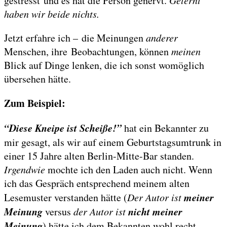
gestresst und es hat die Person genervt.
Gelernt
haben wir beide nichts.
Jetzt erfahre ich – die Meinungen
anderer
Menschen, ihre Beobachtungen, können
meinen
Blick auf Dinge lenken, die ich sonst womöglich
übersehen hätte.
Zum Beispiel:
“Diese Kneipe ist Scheiße!”
hat ein Bekannter zu
mir gesagt, als wir auf einem Geburtstagsumtrunk in
einer 15 Jahre alten Berlin-Mitte-Bar standen.
Irgendwie
mochte ich den Laden auch nicht. Wenn
ich das Gespräch entsprechend meinem alten
meiner
Lesemuster verstanden hätte (
Der Autor ist
Meinung
nicht meiner
versus
der Autor ist
Meinung
) hätte ich dem Bekannten wohl recht