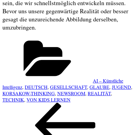
sein, die wir schnellstmöglich entwickeln müssen.
Bevor uns unsere gegenwärtige Realität oder besser
gesagt die unzureichende Abbildung derselben,
umzubringen.
Categories
AI – Künstliche
Intelligenz
,
DEUTSCH
,
GESELLSCHAFT
,
GLAUBE
,
JUGEND
,
KORSAKOW-THINKING
,
NEWSROOM
,
REALITÄT
,
TECHNIK
,
VON KIDS LERNEN
POST
Previous
NAVIGATION
Post