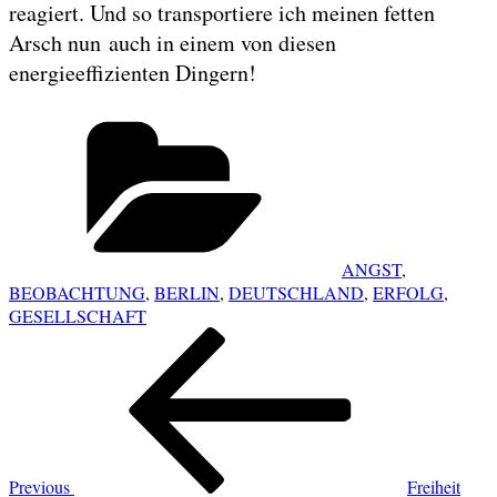
reagiert. Und so transportiere ich meinen fetten
Arsch nun auch in einem von diesen
energieeffizienten Dingern!
Categories
ANGST
,
BEOBACHTUNG
,
BERLIN
,
DEUTSCHLAND
,
ERFOLG
,
GESELLSCHAFT
POST
Previous
NAVIGATION
Post
Previous
Freiheit