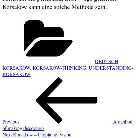
Korsakow kann eine solche Methode sein.
Categories
DEUTSCH
,
KORSAKOW
,
KORSAKOW-THINKING
,
UNDERSTANDING-
KORSAKOW
POST
Previous
NAVIGATION
Post
Previous
A method
of making discoveries
Next
Next
Korsakow – Utopia not vision