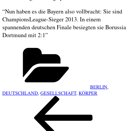
“Nun haben es die Bayern also vollbracht: Sie sind
ChampionsLeague-Sieger 2013. In einem
spannenden deutschen Finale besiegten sie Borussia
Dortmund mit 2:1”
Categories
BERLIN
,
DEUTSCHLAND
,
GESELLSCHAFT
,
KÖRPER
POST
Previous
NAVIGATION
Post